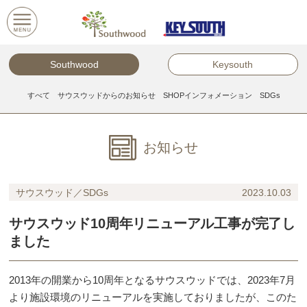
S
k
i
p
Southwood
Keysouth
t
o
すべて
サウスウッドからのお知らせ
SHOPインフォメーション
SDGs
c
o
n
t
e
サウスウッド／SDGs
2023.10.03
n
t
サウスウッド10周年リニューアル工事が完了し
ました
2013年の開業から10周年となるサウスウッドでは、2023年7月
より施設環境のリニューアルを実施しておりましたが、このた