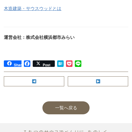
木造建築・サウスウッドとは
運営会社：株式会社横浜都市みらい
F
H
P
L
Share
Post
a
a
o
i
c
t
c
n
e
e
k
e
b
n
e
o
a
t
o
一覧へ戻る
P
k
o
s